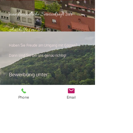
eine freundliche Servicekraft zur
Aushilfe (m/w)
Haben Sie Freude am Umgang mit Gästen?
Dann sind Sie bei uns genau richtig!
Bewerbung unter:
Susanne Biedlingmaier
Phone
Email
Kirchheimer Straße 1
73349 Wiesensteig
Info@Gasthof-See.com