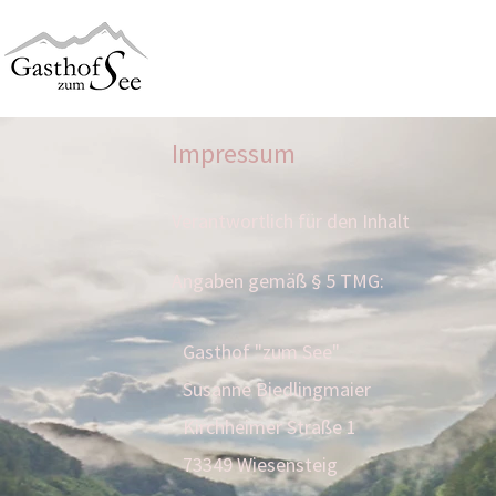
HOME
GENUSS
Impressum
Verantwortlich für den Inhalt
Angaben gemäß § 5 TMG:
Gasthof "zum See"
Susanne Biedlingmaier
Kirchheimer Straße 1
73349 Wiesensteig