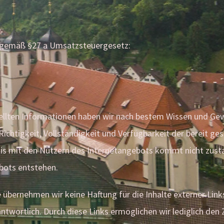
 gemäß §27 a Umsatzsteuergesetz:
stellten Informationen haben wir nach bestem Wissen und Gew
 Richtigkeit, Vollständigkeit und Verfügbarkeit der bereit g
is mit den Nutzern des Internetangebots kommt nicht zustan
bots entstehen.
e übernehmen wir keine Haftung für die Inhalte externer Links
rantwortlich. Durch diese Links ermöglichen wir lediglich de