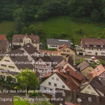
issen erarbeitet und geprüft. Eine
estellten Informationen können wir
de. Wir haften nicht für Schäden, die
. Für den Inhalt der verlinkten Seiten
n Zugang zur Nutzung fremder Inhalte