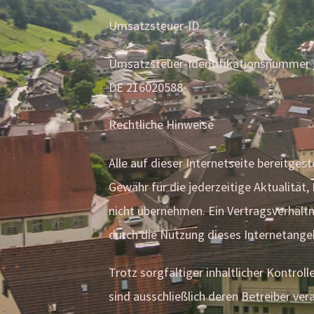
Umsatzsteuer-ID
Umsatzsteuer-Identifikationsnummer
DE 216020588
Rechtliche Hinweise
Alle auf dieser Internetseite bereitge
Gewähr für die jederzeitige Aktualität,
nicht übernehmen. Ein Vertragsverhältn
durch die Nutzung dieses Internetange
Trotz sorgfältiger inhaltlicher Kontroll
sind ausschließlich deren Betreiber ve